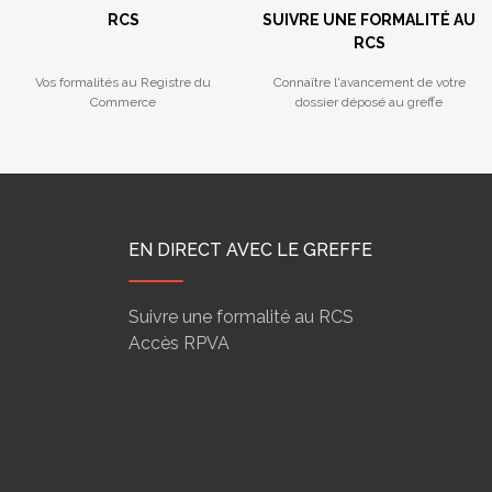
RCS
SUIVRE UNE FORMALITÉ AU
RCS
Vos formalités au Registre du
Connaître l'avancement de votre
Commerce
dossier déposé au greffe
EN DIRECT AVEC LE GREFFE
Suivre une formalité au RCS
Accès RPVA