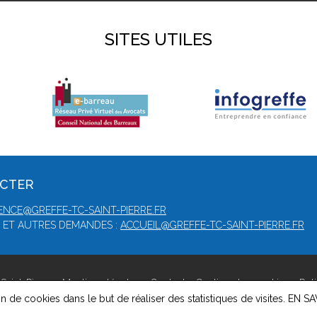
SITES UTILES
ACTER
ENCE@GREFFE-TC-SAINT-PIERRE.FR
 ET AUTRES DEMANDES :
ACCUEIL@GREFFE-TC-SAINT-PIERRE.FR
Saint-Pierre -
Mentions légales
-
Contact
-
Gestion des cookies
-
Pol
on de cookies dans le but de réaliser des statistiques de visites.
EN SA