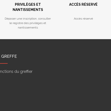
PRIVILÈGES ET
ACCÈS RÉSERVÉ
NANTISSEMENTS
Déposer une inscription, consulter
Accès réservé
le registre des privilèges et
nantissements
E GREFFE
nctions du greffier