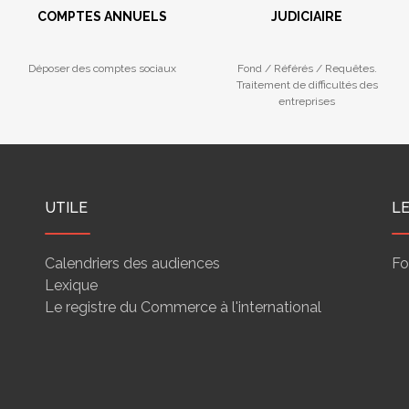
COMPTES ANNUELS
JUDICIAIRE
Déposer des comptes sociaux
Fond / Référés / Requêtes.
Traitement de difficultés des
entreprises
UTILE
L
Calendriers des audiences
Fo
Lexique
Le registre du Commerce à l'international