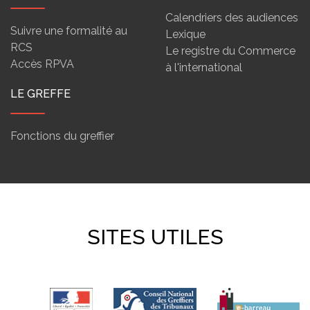
Calendriers des audiences
Suivre une formalité au
Lexique
RCS
Le registre du Commerce
Accès RPVA
à l'international
LE GREFFE
Fonctions du greffier
SITES UTILES