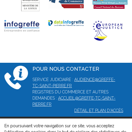
POUR NOUS CONTACTER
SERVICE JUDICIAIRE :
AUDIENCE@GREFFE-
TC-SAINT-PIERRE.FR
REGISTRES DU COMMERCE ET AUTRES
DEMANDES :
ACCUEIL@GREFFE-TC-SAINT-
PIERRE.FR
DÉTAIL ET PLAN D'ACCÈS
En poursuivant votre navigation sur ce site, vous acceptez
© 2026, Greffe du tribunal mixte de commerce de Saint-Pierre -