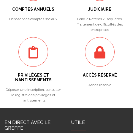
COMPTES ANNUELS
JUDICIAIRE
Déposer des comptes sociaux
Fond / Référés / Requêtes.
Traitement de difficultés des
entreprises
PRIVILÈGES ET
ACCÈS RÉSERVÉ
NANTISSEMENTS
Accès réservé
Déposer une inscription, consulter
le registre des privilèges et
nantissements
EN DIRECT AVEC LE
UTILE
GREFFE