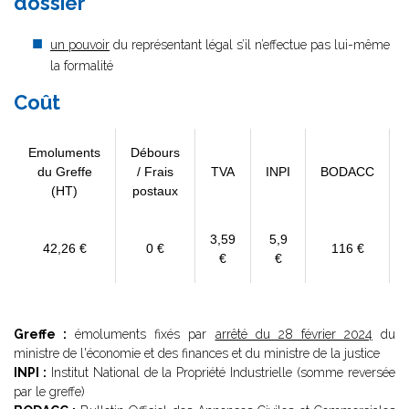
dossier
un pouvoir
du représentant légal s’il n’effectue pas lui-même
la formalité
Coût
Emoluments
Débours
du Greffe
/ Frais
TVA
INPI
BODACC
(HT)
postaux
3,59
5,9
42,26 €
0 €
116 €
€
€
Greffe :
émoluments fixés par
arrêté du 28 février 2024
du
ministre de l'économie et des finances et du ministre de la justice
INPI :
Institut National de la Propriété Industrielle (somme reversée
par le greffe)