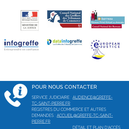
POUR NOUS CONTACTER
SERVICE JUDICIAIRE :
AUDIENCE@GREFFE-
TC-SAINT-PIERRE.FR
REGISTRES DU COMMERCE ET AUTRES
DEMANDES :
ACCUEIL@GREFFE-TC-SAINT-
PIERRE.FR
DÉTAIL ET PLAN D'ACCÈS