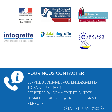
POUR NOUS CONTACTER
SERVICE JUDICIAIRE :
AUDIENCE@GREFFE-
TC-SAINT-PIERRE.FR
REGISTRES DU COMMERCE ET AUTRES
DEMANDES :
ACCUEIL@GREFFE-TC-SAINT-
PIERRE.FR
DÉTAIL ET PLAN D'ACCÈS