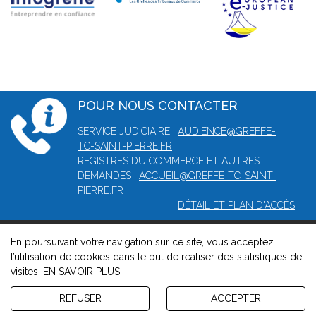
POUR NOUS CONTACTER
SERVICE JUDICIAIRE :
AUDIENCE@GREFFE-
TC-SAINT-PIERRE.FR
REGISTRES DU COMMERCE ET AUTRES
DEMANDES :
ACCUEIL@GREFFE-TC-SAINT-
PIERRE.FR
DÉTAIL ET PLAN D'ACCÈS
En poursuivant votre navigation sur ce site, vous acceptez
© 2026, Greffe du tribunal mixte de commerce de Saint-Pierre -
l’utilisation de cookies dans le but de réaliser des statistiques de
Mentions légales
-
Contact
-
Gestion des cookies
-
Politique de
visites.
EN SAVOIR PLUS
confidentialité et de cookies
Version : 1.8.1
REFUSER
ACCEPTER