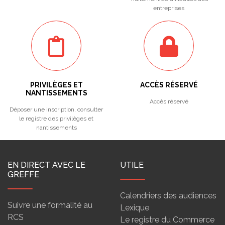
entreprises
PRIVILÈGES ET
ACCÈS RÉSERVÉ
NANTISSEMENTS
Accès réservé
Déposer une inscription, consulter
le registre des privilèges et
nantissements
EN DIRECT AVEC LE
UTILE
GREFFE
Calendriers des audiences
Suivre une formalité au
Lexique
RCS
Le registre du Commerce