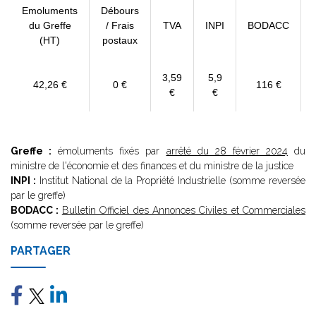
Emoluments
Débours
du Greffe
/ Frais
TVA
INPI
BODACC
(HT)
postaux
3,59
5,9
42,26 €
0 €
116 €
€
€
Greffe :
émoluments fixés par
arrêté du 28 février 2024
du
ministre de l'économie et des finances et du ministre de la justice
INPI :
Institut National de la Propriété Industrielle (somme reversée
par le greffe)
BODACC :
Bulletin Officiel des Annonces Civiles et Commerciales
(somme reversée par le greffe)
PARTAGER