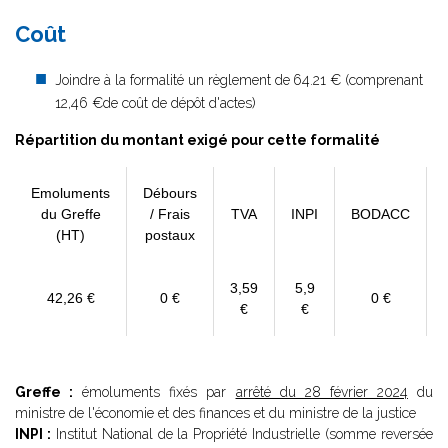
Coût
Joindre à la formalité un règlement de
64.21 € (comprenant
12,46 €de coût de dépôt d'actes)
Répartition du montant exigé pour cette formalité
Emoluments
Débours
du Greffe
/ Frais
TVA
INPI
BODACC
(HT)
postaux
3,59
5,9
42,26 €
0 €
0 €
€
€
Greffe :
émoluments fixés par
arrêté du 28 février 2024
du
ministre de l'économie et des finances et du ministre de la justice
INPI :
Institut National de la Propriété Industrielle (somme reversée