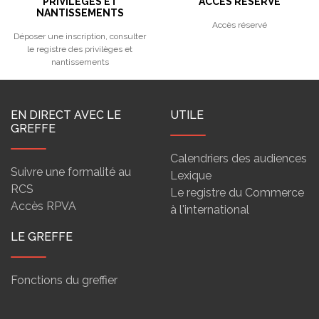
PRIVILÈGES ET
ACCÈS RÉSERVÉ
NANTISSEMENTS
Accès réservé
Déposer une inscription, consulter
le registre des privilèges et
nantissements
EN DIRECT AVEC LE
UTILE
GREFFE
Calendriers des audiences
Suivre une formalité au
Lexique
RCS
Le registre du Commerce
Accès RPVA
à l'international
LE GREFFE
Fonctions du greffier