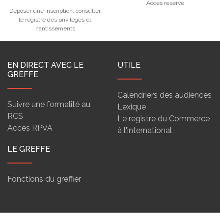
Accès réservé
Déposer une inscription, consulter
le registre des privilèges et
nantissements
EN DIRECT AVEC LE
UTILE
GREFFE
Calendriers des audiences
Suivre une formalité au
Lexique
RCS
Le registre du Commerce
Accès RPVA
à l'international
LE GREFFE
Fonctions du greffier