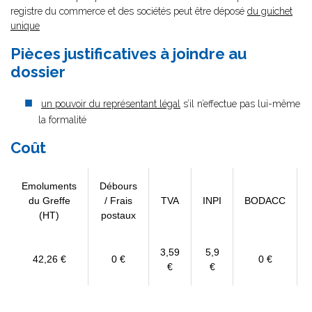
registre du commerce et des sociétés peut être déposé
du guichet
unique
Pièces justificatives à joindre au
dossier
un pouvoir du représentant légal
s’il n’effectue pas lui-même
la formalité
Coût
Emoluments
Débours
du Greffe
/ Frais
TVA
INPI
BODACC
(HT)
postaux
3,59
5,9
42,26 €
0 €
0 €
€
€