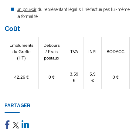
un pouvoir
du représentant légal s’il n’effectue pas lui-même
la formalité
Coût
Emoluments
Débours
du Greffe
/ Frais
TVA
INPI
BODACC
(HT)
postaux
3,59
5,9
42,26 €
0 €
0 €
€
€
PARTAGER