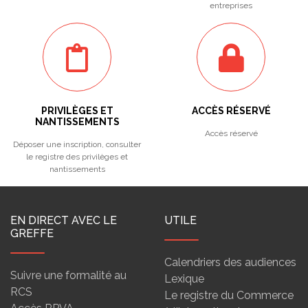
entreprises
PRIVILÈGES ET
ACCÈS RÉSERVÉ
NANTISSEMENTS
Accès réservé
Déposer une inscription, consulter
le registre des privilèges et
nantissements
EN DIRECT AVEC LE
UTILE
GREFFE
Calendriers des audiences
Suivre une formalité au
Lexique
RCS
Le registre du Commerce