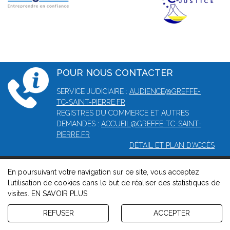
POUR NOUS CONTACTER
SERVICE JUDICIAIRE :
AUDIENCE@GREFFE-
TC-SAINT-PIERRE.FR
REGISTRES DU COMMERCE ET AUTRES
DEMANDES :
ACCUEIL@GREFFE-TC-SAINT-
PIERRE.FR
DÉTAIL ET PLAN D'ACCÈS
En poursuivant votre navigation sur ce site, vous acceptez
© 2026, Greffe du tribunal mixte de commerce de Saint-Pierre -
l’utilisation de cookies dans le but de réaliser des statistiques de
Mentions légales
-
Contact
-
Gestion des cookies
-
Politique de
visites.
EN SAVOIR PLUS
confidentialité et de cookies
Version : 1.8.1
REFUSER
ACCEPTER