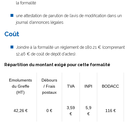
la formalité
une attestation de parution de l’avis de modification dans un
journal d’annonces légales
Coût
Joindre à la formalité un règlement de
180.21 € (comprenant
12,46 € de coût de dépôt d'actes).
Répartition du montant exigé pour cette formalité
Emoluments
Débours
du Greffe
/ Frais
TVA
INPI
BODACC
(HT)
postaux
3,59
5,9
42,26 €
0 €
116 €
€
€