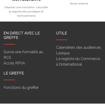
Accès réservé
Déposer une inscription, consulter
le registre des privilèges et
nantissements
EN DIRECT AVEC LE
UTILE
GREFFE
Calendriers des audiences
Suivre une formalité au
Lexique
RCS
Le registre du Commerce
Accès RPVA
à l'international
LE GREFFE
Fonctions du greffier