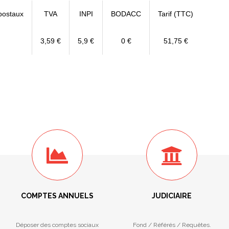
postaux
TVA
INPI
BODACC
Tarif (TTC)
3,59 €
5,9 €
0 €
51,75 €
COMPTES ANNUELS
JUDICIAIRE
Déposer des comptes sociaux
Fond / Référés / Requêtes.