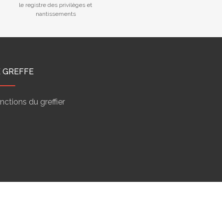
le registre des privilèges et
nantissements
E GREFFE
nctions du greffier