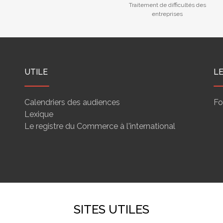
Traitement de difficultés des
entreprises
UTILE
L
Calendriers des audiences
Fo
Lexique
Le registre du Commerce à l'international
SITES UTILES