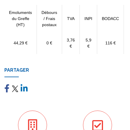
Emoluments
Débours
du Greffe
/ Frais
TVA
INPI
BODACC
(HT)
postaux
3,76
5,9
44,29 €
0 €
116 €
€
€
PARTAGER