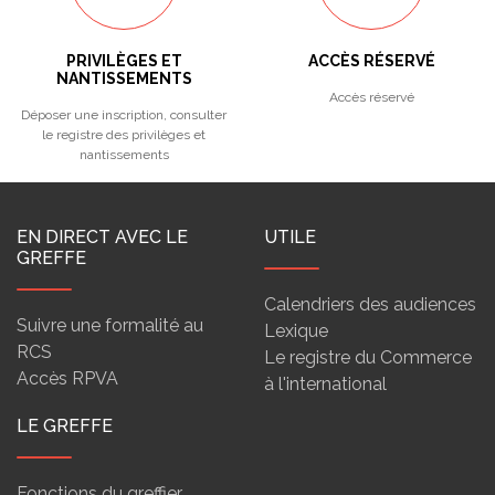
PRIVILÈGES ET
ACCÈS RÉSERVÉ
NANTISSEMENTS
Accès réservé
Déposer une inscription, consulter
le registre des privilèges et
nantissements
EN DIRECT AVEC LE
UTILE
GREFFE
Calendriers des audiences
Suivre une formalité au
Lexique
RCS
Le registre du Commerce
Accès RPVA
à l'international
LE GREFFE
Fonctions du greffier