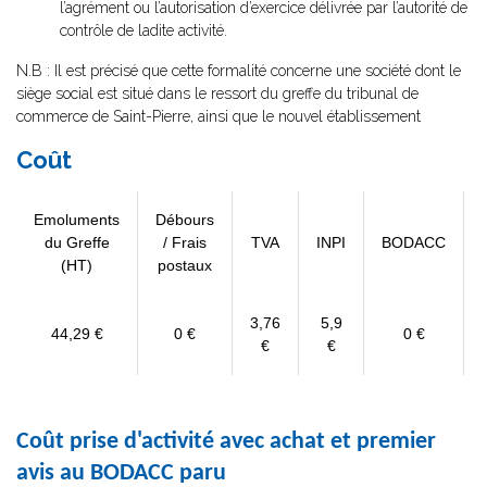
l’agrément ou l’autorisation d’exercice délivrée par l’autorité de
contrôle de ladite activité.
N.B : Il est précisé que cette formalité concerne une société dont le
siège social est situé dans le ressort du greffe du tribunal de
commerce de Saint-Pierre, ainsi que le nouvel établissement
Coût
Emoluments
Débours
du Greffe
/ Frais
TVA
INPI
BODACC
(HT)
postaux
3,76
5,9
44,29 €
0 €
0 €
€
€
Coût prise d'activité avec achat et premier
avis au BODACC paru