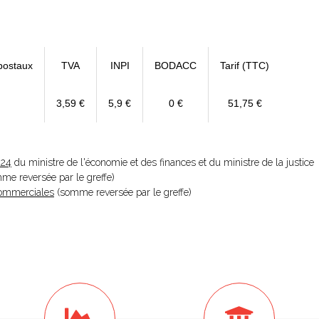
postaux
TVA
INPI
BODACC
Tarif (TTC)
3,59 €
5,9 €
0 €
51,75 €
024
du ministre de l'économie et des finances et du ministre de la justice
omme reversée par le greffe)
 Commerciales
(somme reversée par le greffe)