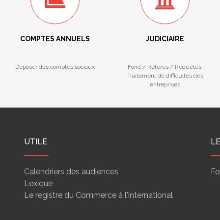
COMPTES ANNUELS
JUDICIAIRE
Déposer des comptes sociaux
Fond / Référés / Requêtes.
Traitement de difficultés des
entreprises
UTILE
L
Calendriers des audiences
Fo
Lexique
Le registre du Commerce à l'international