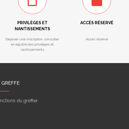
PRIVILÈGES ET
ACCÈS RÉSERVÉ
NANTISSEMENTS
Déposer une inscription, consulter
Accès réservé
le registre des privilèges et
nantissements
E GREFFE
nctions du greffier