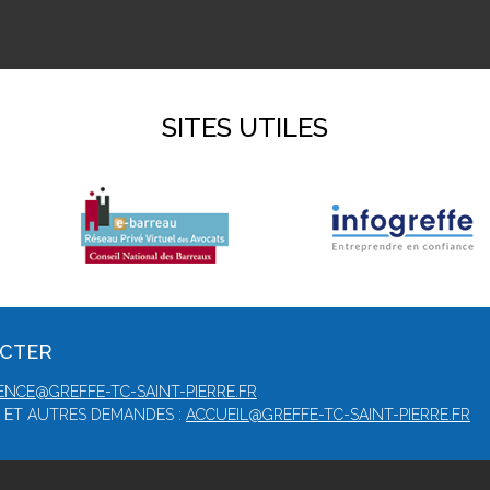
SITES UTILES
ACTER
ENCE@GREFFE-TC-SAINT-PIERRE.FR
 ET AUTRES DEMANDES :
ACCUEIL@GREFFE-TC-SAINT-PIERRE.FR