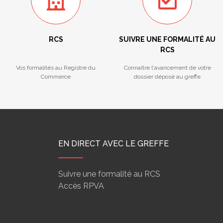
RCS
SUIVRE UNE FORMALITÉ AU
RCS
Vos formalités au Registre du
Connaître l'avancement de votre
Commerce
dossier déposé au greffe
EN DIRECT AVEC LE GREFFE
Suivre une formalité au RCS
Accès RPVA